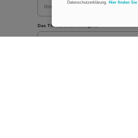
Datenschutzerklärung.
Hier finden Si
Ihre Firma
Das Thema Ihres Anliegens
Betreff
*
Ihre Nachricht an KRAEFT
Bitte beschreiben Sie Ihr Anliegen kurz, dam
Um Ihre Anfrage zügig bearbeiten zu könne