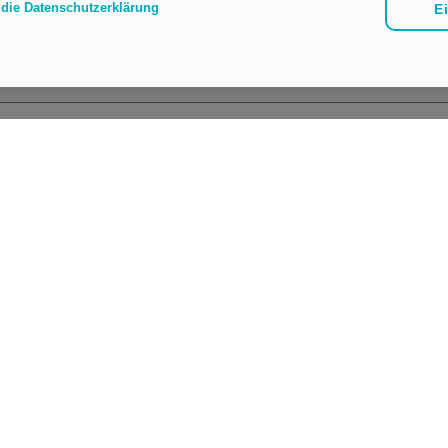
e die Datenschutzerklärung
E
it wir es bestmöglich bearbeiten können.
*
n benötigen wir noch die folgenden Informationen: