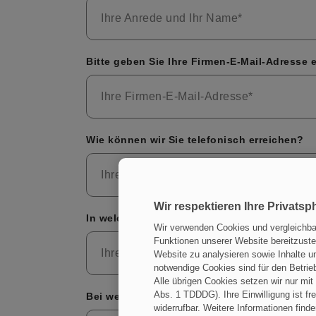
Ihre Anrede und Ihr Name
*
Bitte geben Sie Ihre Firmen-E-Mail-Adresse 
Ihre Firmen-E-Mail-Adresse
*
Wie können wir Sie telefonisch erreichen?
Ihre Telefonnummer
Wir respektieren Ihre Privatsp
In welcher Branche sind Sie tätig?
Wir verwenden Cookies und vergleichba
Funktionen unserer Website bereitzustel
Ihre Branche
Website zu analysieren sowie Inhalte u
notwendige Cookies sind für den Betrieb 
Alle übrigen Cookies setzen wir nur mit 
Abs. 1 TDDDG). Ihre Einwilligung ist fre
Bei welcher Firma arbeiten Sie?
widerrufbar. Weitere Informationen finde